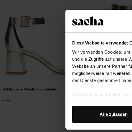
Diese Webseite verwendet 
Wir verwenden Cookies, um I
und die Zugriffe auf unsere 
Website an unsere Partner fü
möglicherweise mit weiteren
der Dienste gesammelt habe
Goldfarbene Metallic-Sandaletten mit Blockabsatz
Goldfarbene Sanda
Darüber hinaus arbeiten wir
72.99
72.99
Google Ihre personenbezogen
Datenschutz von Google
.
Alle zulassen