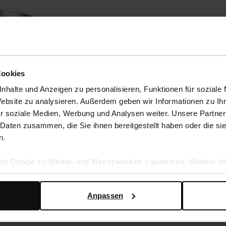
Cookies
nhalte und Anzeigen zu personalisieren, Funktionen für soziale
Website zu analysieren. Außerdem geben wir Informationen zu I
r soziale Medien, Werbung und Analysen weiter. Unsere Partner
 Daten zusammen, die Sie ihnen bereitgestellt haben oder die s
n.
letten
Goldfarbene Sandaletten
 mit Google zu Werbe- und Messzwecken zusammen. Weitere Inf
58.39
72.99
en Daten verwendet, finden Sie auf der
Seite zur geschäftlic
Anpassen