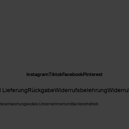
Instagram
Tiktok
Facebook
Pinterest
 Lieferung
Rückgabe
Widerrufsbelehrung
Widerru
Verantwortungsvolles Unternehmertum
Barrierefreiheit