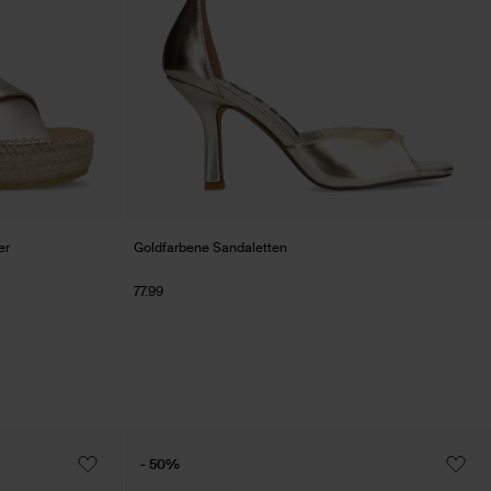
er
Goldfarbene Sandaletten
77.99
- 50%