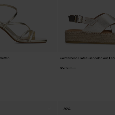
letten
Goldfarbene Plateausandalen aus Led
65.09
92.99
- 20%