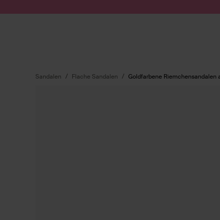
Zum Inhalt springen
Suche absenden
Sandalen
Flache Sandalen
Goldfarbene Riemchensandalen 