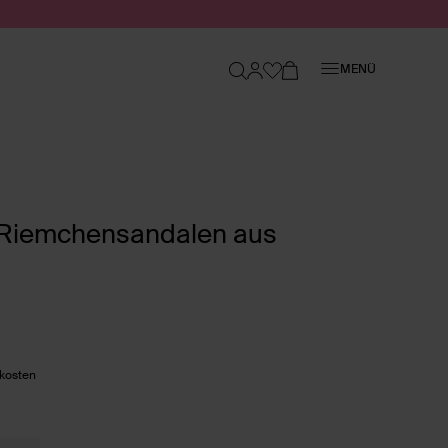
Schließen
MENÜ
 Riemchensandalen aus
dkosten