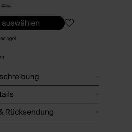
 auswählen
esiegel
it
schreibung
ails
 & Rücksendung