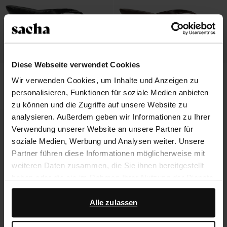
Diese Webseite verwendet Cookies
Schwarze Leder-Mules mit Absatz
Braune Leder-Mules mit Absatz
Wir verwenden Cookies, um Inhalte und Anzeigen zu
personalisieren, Funktionen für soziale Medien anbieten
72.99
72.99
zu können und die Zugriffe auf unsere Website zu
analysieren. Außerdem geben wir Informationen zu Ihrer
- 60%
Verwendung unserer Website an unsere Partner für
soziale Medien, Werbung und Analysen weiter. Unsere
Partner führen diese Informationen möglicherweise mit
weiteren Daten zusammen, die Sie ihnen bereitgestellt
haben oder die sie im Rahmen Ihrer Nutzung der Dienste
gesammelt haben.
Alle zulassen
Darüber hinaus arbeiten wir mit Google zu Werbe- und
Messzwecken zusammen. Weitere Informationen