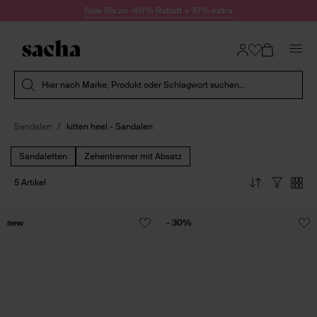
Zum Inhalt springen
Sale Bis zu -60% Rabatt + 10% extra
Suche absenden
Hier nach Marke, Produkt oder Schlagwort suchen...
Sandalen
kitten heel - Sandalen
Sandaletten
Zehentrenner mit Absatz
5 Artikel
new
- 30%