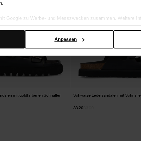
n.
 mit Google zu Werbe- und Messzwecken zusammen. Weitere Inf
en Daten verwendet, finden Sie auf der
Seite zur geschäftlic
Anpassen
dalen mit goldfarbenen Schnallen
Schwarze Ledersandalen mit Schnalle
33.20
83.00