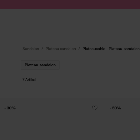
Zum Inhalt springen
Suche absenden
Sandalen
Plateau sandalen
Plateausohle - Plateau-sandalen
Plateau-sandalen
7 Artikel
- 30%
- 50%