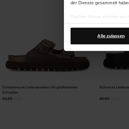
der Dienste gesammelt habe
Darüber hinaus arbeiten wir
Google Ihre personenbezogen
Datenschutz von Google
.
Alle zulassen
Dunkelbraune Ledersandalen mit goldfarbenen
Schwarze Ledersan
Schnallen
45.60
114.00
45.60
114.00