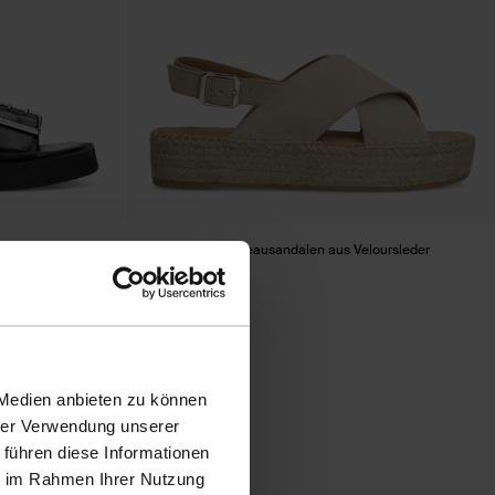
it silberfarbenen
Beigefarbene Plateausandalen aus Veloursleder
65.09
92.99
 Medien anbieten zu können
hrer Verwendung unserer
 führen diese Informationen
ie im Rahmen Ihrer Nutzung