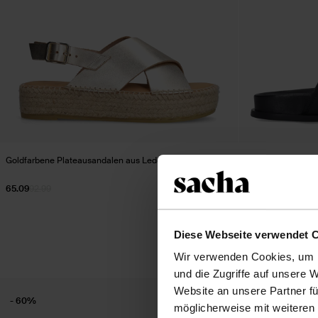
Goldfarbene Plateausandalen aus Leder
Schwarze Ledersa
65.09
92.99
46.50
92.98
Diese Webseite verwendet 
Wir verwenden Cookies, um I
und die Zugriffe auf unsere 
Website an unsere Partner fü
- 60%
- 60%
möglicherweise mit weiteren