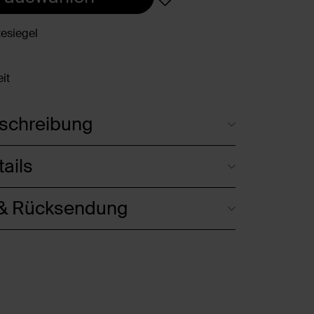
esiegel
it
schreibung
ails
 & Rücksendung