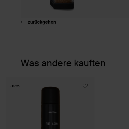
zurückgehen
Item
Was andere kauften
1
of
1
- 65%