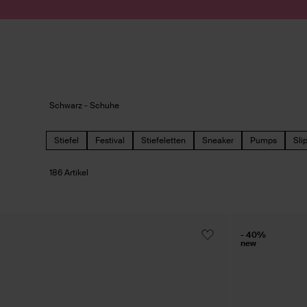
Zum Inhalt springen
Suche absenden
Schwarz - Schuhe
Stiefel
Festival
Stiefeletten
Sneaker
Pumps
Sli
186 Artikel
- 40%
new