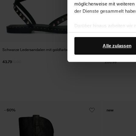
möglicherweise mit weiteren
der Dienste gesammelt habe
Darüber hinaus arbeiten wir
Google Ihre personenbezogen
Datenschutz von Google
.
Alle zulassen
Schwarze Ledersandalen mit goldfarbenen Nieten
Schwarze Ledersti
43.79
73.00
206.99
- 60%
new