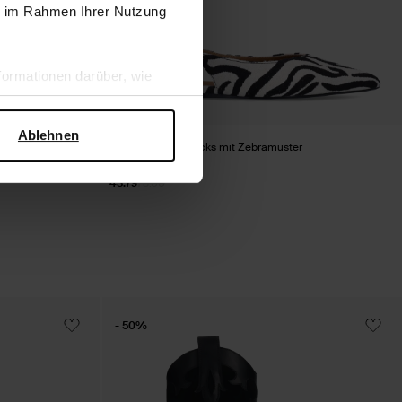
ie im Rahmen Ihrer Nutzung
ormationen darüber, wie
hen Sicherheit und zum
Ablehnen
Schwarze Slingbacks mit Zebramuster
43.79
73.00
- 50%