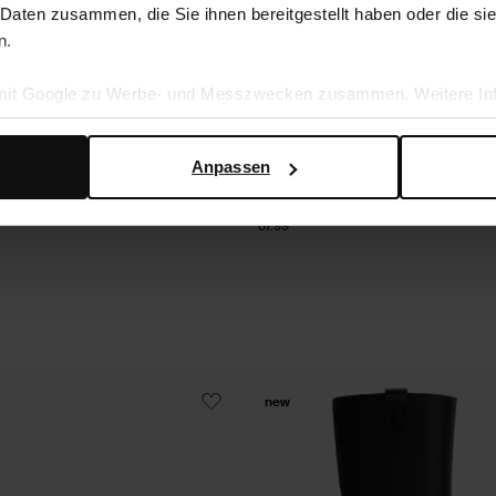
 Daten zusammen, die Sie ihnen bereitgestellt haben oder die s
n.
 mit Google zu Werbe- und Messzwecken zusammen. Weitere Inf
en Daten verwendet, finden Sie auf der
Seite zur geschäftlic
Anpassen
efel mit Absatz
Schwarze Mules mit Absatz
67.99
new