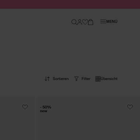
Schließen
MENÜ
Sortieren
Filter
Übersicht
- 50%
new