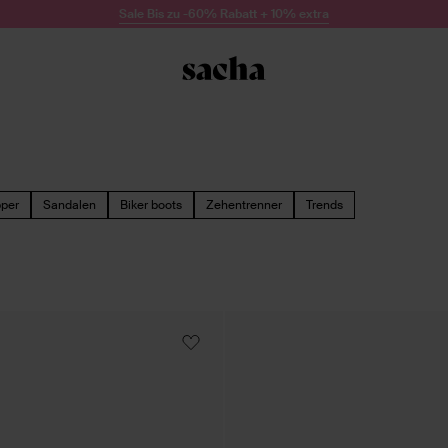
Sale Bis zu -60% Rabatt + 10% extra
pper
Sandalen
Biker boots
Zehentrenner
Trends