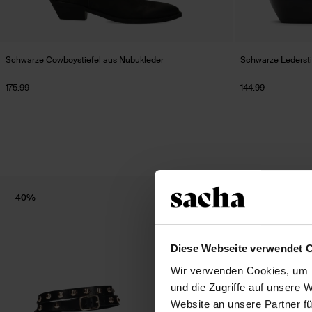
Schwarze Cowboystiefel aus Nubukleder
Schwarze Ledersti
175.99
144.99
- 40%
new
Diese Webseite verwendet 
Wir verwenden Cookies, um I
und die Zugriffe auf unsere 
Website an unsere Partner fü