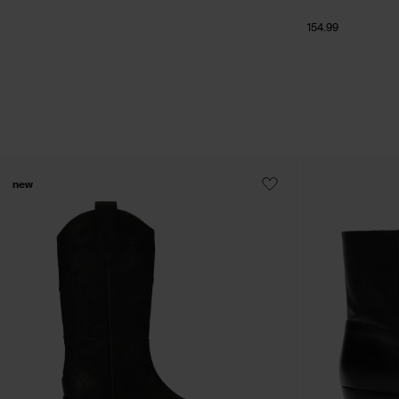
154.99
new