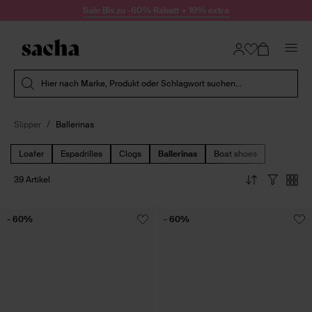
Zum Inhalt springen
Sale Bis zu -60% Rabatt + 10% extra
Suche absenden
Hier nach Marke, Produkt oder Schlagwort suchen...
Slipper
Ballerinas
Loafer
Espadrilles
Clogs
Ballerinas
Boat shoes
39 Artikel
- 60%
- 60%