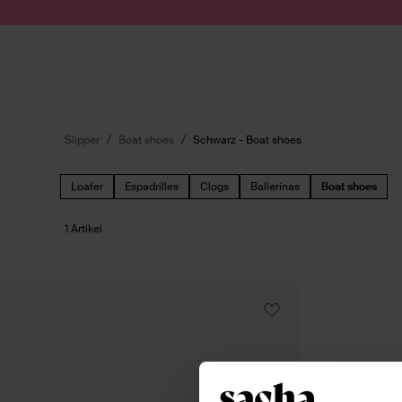
Zum Inhalt springen
Suche absenden
Slipper
Boat shoes
Schwarz - Boat shoes
Loafer
Espadrilles
Clogs
Ballerinas
Boat shoes
1 Artikel