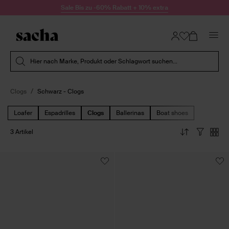
Zum Inhalt springen
Sale Bis zu -60% Rabatt + 10% extra
Suche absenden
Hier nach Marke, Produkt oder Schlagwort suchen...
Clogs
Schwarz - Clogs
Loafer
Espadrilles
Clogs
Ballerinas
Boat shoes
3 Artikel