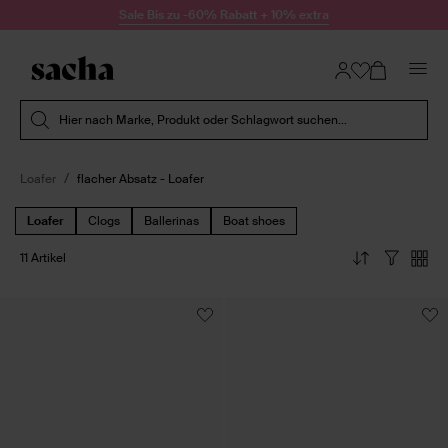
Zum Inhalt springen
Sale Bis zu -60% Rabatt + 10% extra
Suche absenden
Hier nach Marke, Produkt oder Schlagwort suchen...
Loafer
flacher Absatz - Loafer
Loafer
Clogs
Ballerinas
Boat shoes
11 Artikel