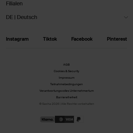
Filialen
DE | Deutsch
Instagram
Tiktok
Facebook
Pinterest
AGB
Cookies & Security
Impressum
Teilnahmebedingungen
Verantwortungsvolles Unternehmertum
Barrierefreiheit
© Sacha 2026 | Alle Rechte vorbehalten