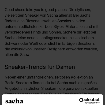
Good shoes take you to good places. Die stylishen,
vielseitigen Sneaker von Sacha allemal! Bei Sacha
findest eine Riesenauswahl an Sneakern in den
unterschiedlichsten Farben, Styles, Materialien und mit
verschiedenen Prints und Sohlen. Sichere dir jetzt bei
Sacha deine neuen Lieblingssneaker in klassischem
Schwarz oder Weiß oder stiehl in farbigen Sneakern,
die exklusiv von unseren Designern entworfen wurden,
allen die Show!
Sneaker-Trends für Damen
Neben einer umfangreichen, zeitlosen Kollektion an
Basic-Sneakern findest du bei Sacha auch ein großes
Angebot an stylishen Sneakern, die ganz den aktuellen
Trends entsprechen. Das Tolle an Sneakern? Sie lassen
sich endlos kombinieren! Die Auswahl für diese Saison