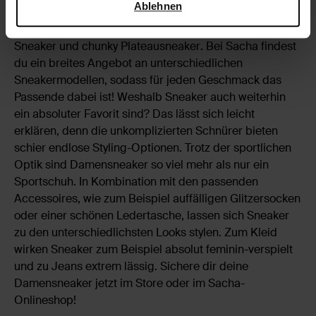
Ablehnen
Sneaker-Styles, ohne die gar nichts geht: Klassische
Low-Top-Sneake
Low-Top-Sneaker
, lässige High-Top-
Sneaker und chunky Plateausneaker
.
Bei Sacha findest
du ein breites Angebot an unterschiedlichen
Sneakermodellen, sodass für jeden Geschmack das
Passende dabei ist! Weshalb Sneaker auch weiterhin
ein absoluter Favorit sind? Das lässt sich leicht
erklären, denn die unkomplizierten Schnürer bieten
schier endlose Styling-Optionen. Trotz der sportlichen
Optik sind Damensneaker so viel mehr als nur ein
Sportschuh. In Kombination mit den passenden
Accessoires, wie zum Beispiel auffälligen Glitzersocken
oder einer schönen Ledertasche, lassen sich Sneaker
zu den unterschiedlichsten Looks stylen. Zum Kleid
wirken Sneaker zum Beispiel absolut feminin-verspielt
und zu Jeans extrem lässig. Sichere dir deine
Damensneaker jetzt im Store oder im Sacha-
Onlineshop!