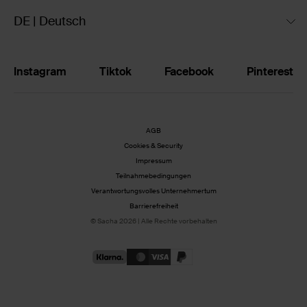
DE | Deutsch
Instagram
Tiktok
Facebook
Pinterest
AGB
Cookies & Security
Impressum
Teilnahmebedingungen
Verantwortungsvolles Unternehmertum
Barrierefreiheit
© Sacha 2026 | Alle Rechte vorbehalten