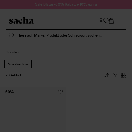
Zum Inhalt springen
Sale Bis zu -60% Rabatt + 10% extra
Suche absenden
Hier nach Marke, Produkt oder Schlagwort suchen...
Sneaker
Sneaker low
73 Artikel
- 60%