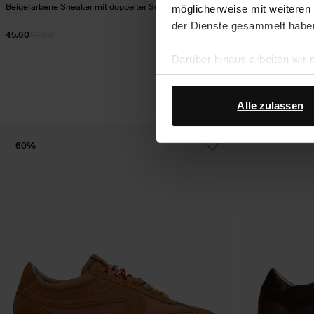
Beigefarbene Sneaker mit doppelter Schnürung
Weiße Sneaker mit
möglicherweise mit weiteren
der Dienste gesammelt habe
45.60
114.00
92.99
Darüber hinaus arbeiten wir
Google Ihre personenbezogen
Datenschutz von Google
.
Alle zulassen
- 60%