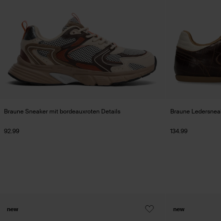
Braune Sneaker mit bordeauxroten Details
Braune Ledersnea
92.99
134.99
new
new