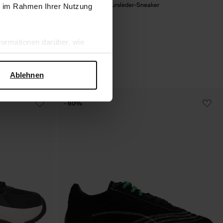
ils
Beigefarbene Veloursleder-Sneaker
ie im Rahmen Ihrer Nutzung
123.99
ormationen darüber, wie
hen Sicherheit und zum
Ablehnen
- 60%