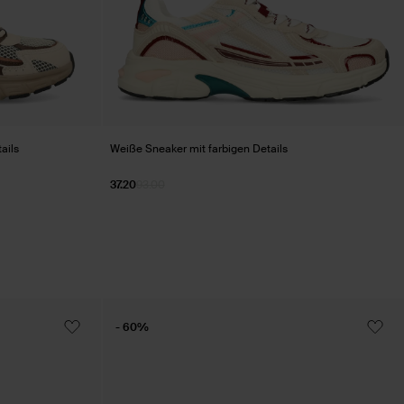
ails
Weiße Sneaker mit farbigen Details
37.20
93.00
- 60%