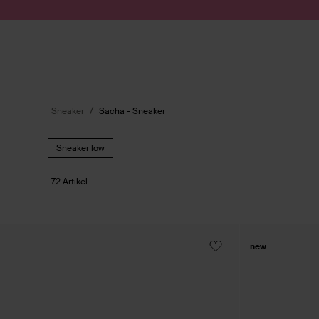
Zum Inhalt springen
Suche absenden
Sneaker
Sacha - Sneaker
Sneaker low
72 Artikel
new