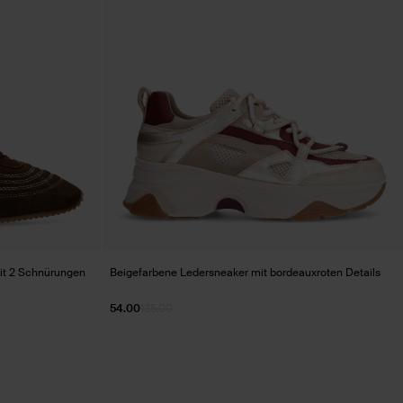
it 2 Schnürungen
Beigefarbene Ledersneaker mit bordeauxroten Details
54.00
135.00