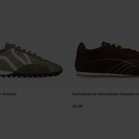
r-Sneaker
Dunkelbraune Veloursleder-Sneaker m
113.99