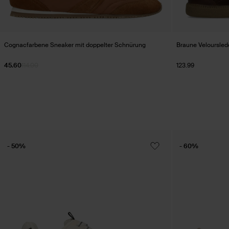
Cognacfarbene Sneaker mit doppelter Schnürung
Braune Veloursled
45.60
114.00
123.99
- 50%
- 60%