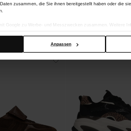
 silberfarbenen Details
Weiße Sneaker mit beigefarbenen Deta
 Daten zusammen, die Sie ihnen bereitgestellt haben oder die s
n.
46.50
92.98
 mit Google zu Werbe- und Messzwecken zusammen. Weitere Inf
en Daten verwendet, finden Sie auf der
Seite zur geschäftlic
Anpassen