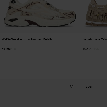
Weiße Sneaker mit schwarzen Details
Beigefarbene Velo
46.50
92.98
49.60
124.00
- 60%