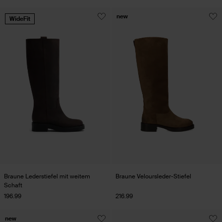
new
WideFit
Braune Lederstiefel mit weitem
Braune Veloursleder-Stiefel
Schaft
196.99
216.99
new