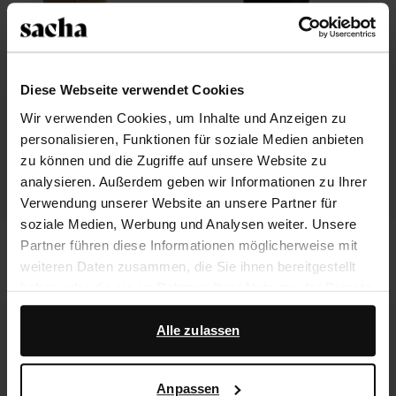
Diese Webseite verwendet Cookies
Wir verwenden Cookies, um Inhalte und Anzeigen zu
personalisieren, Funktionen für soziale Medien anbieten
zu können und die Zugriffe auf unsere Website zu
analysieren. Außerdem geben wir Informationen zu Ihrer
Verwendung unserer Website an unsere Partner für
soziale Medien, Werbung und Analysen weiter. Unsere
Beigefarbene Veloursleder-Stiefel
Schwarze Lederstiefel
Partner führen diese Informationen möglicherweise mit
mit Absatz
weiteren Daten zusammen, die Sie ihnen bereitgestellt
206.99
216.99
haben oder die sie im Rahmen Ihrer Nutzung der Dienste
gesammelt haben.
Alle zulassen
Darüber hinaus arbeiten wir mit Google zu Werbe- und
Messzwecken zusammen. Weitere Informationen
Anpassen
darüber, wie Google Ihre personenbezogenen Daten