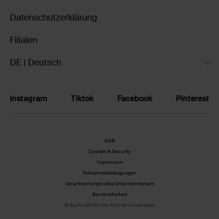
Datenschutzerklärung
Filialen
DE | Deutsch
Instagram
Tiktok
Facebook
Pinterest
AGB
Cookies & Security
Impressum
Teilnahmebedingungen
Verantwortungsvolles Unternehmertum
Barrierefreiheit
© Sacha 2026 | Alle Rechte vorbehalten