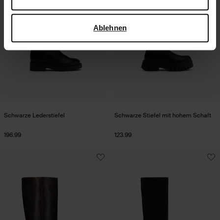
verwendet, finden Sie auf der
Seite zur geschäftlichen
Sicherheit und zum Datenschutz von Google
.
Ablehnen
Schwarze Lederstiefel
Schwarze Stiefel mit hohem Schaft
196.99
123.99