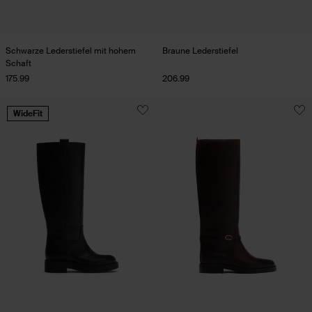
Schwarze Lederstiefel mit hohem
Braune Lederstiefel
Schaft
175.99
206.99
WideFit