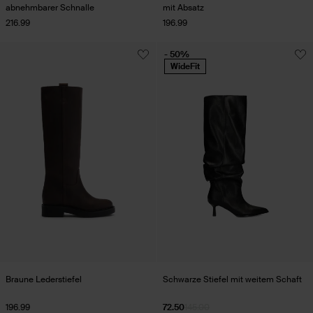
abnehmbarer Schnalle
mit Absatz
216.99
196.99
- 50%
WideFit
Braune Lederstiefel
Schwarze Stiefel mit weitem Schaft
196.99
72.50
145.00