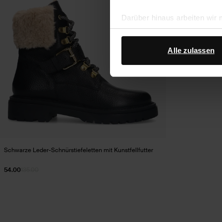
Darüber hinaus arbeiten wir
Google Ihre personenbezogen
Datenschutz von Google
.
Alle zulassen
Schwarze Leder-Schnürstiefeletten mit Kunstfellfutter
54.00
135.00