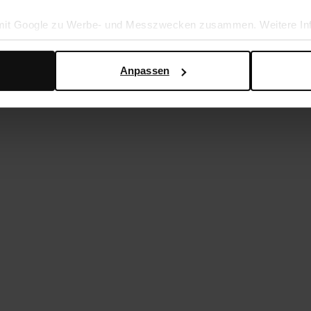
 mit Google zu Werbe- und Messzwecken zusammen. Weitere Inf
en Daten verwendet, finden Sie auf der
Seite zur geschäftlic
Anpassen