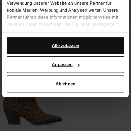
Verwendung unserer Website an unsere Partner für
soziale Medien, Werbung und Analysen weiter. Unsere
Partner führen diese Informationen möglicherweise mit
weiteren Daten zusammen, die Sie ihnen bereitgestellt
haben oder die sie im Rahmen Ihrer Nutzung der Dienste
Cowboystiefeletten mit
Schwarze Ledersneaker mit
Kuhfellmuster
Kuhmuster
gesammelt haben.
62.00
155.00
54.00
135.00
Alle zulassen
Darüber hinaus arbeiten wir mit Google zu Werbe- und
- 60%
Messzwecken zusammen. Weitere Informationen
Anpassen
darüber, wie Google Ihre personenbezogenen Daten
verwendet, finden Sie auf der
Seite zur geschäftlichen
Sicherheit und zum Datenschutz von Google
.
Ablehnen