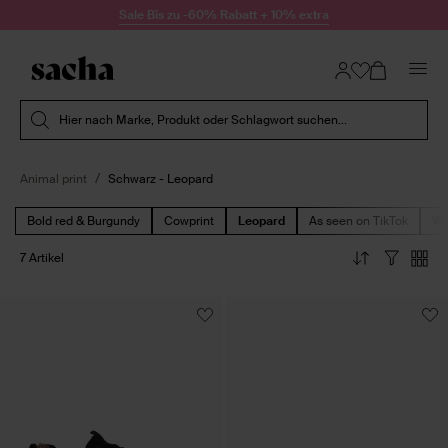
Zum Inhalt springen
Sale Bis zu -60% Rabatt + 10% extra
Suche absenden
Hier nach Marke, Produkt oder Schlagwort suchen...
Animal print
Schwarz - Leopard
Bold red & Burgundy
Cowprint
Leopard
As seen on TikTok
We
7 Artikel