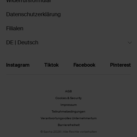
Widerrufsformular
Datenschutzerklärung
Filialen
DE | Deutsch
Instagram
Tiktok
Facebook
Pinterest
AGB
Cookies & Security
Impressum
Teilnahmebedingungen
Verantwortungsvolles Unternehmertum
Barrierefreiheit
© Sacha 2026 | Alle Rechte vorbehalten