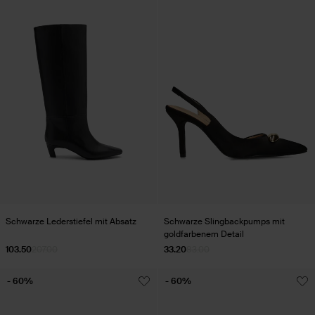
Schwarze Lederstiefel mit Absatz
Schwarze Slingbackpumps mit
goldfarbenem Detail
103.50
207.00
33.20
83.00
- 60%
- 60%