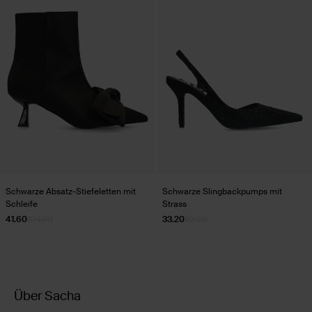
Schwarze Absatz-Stiefeletten mit
Schwarze Slingbackpumps mit
Schleife
Strass
41.60
104.00
33.20
83.00
Über Sacha