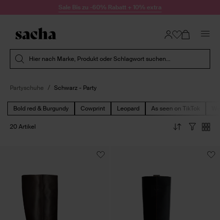
Zum Inhalt springen
Sale Bis zu -60% Rabatt + 10% extra
Suche absenden
Hier nach Marke, Produkt oder Schlagwort suchen...
Partyschuhe
Schwarz - Party
Bold red & Burgundy
Cowprint
Leopard
As seen on TikTok
We
20 Artikel