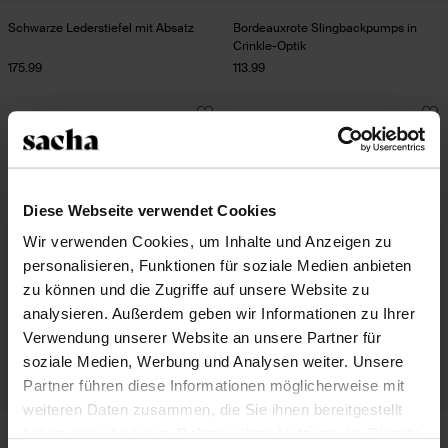
Schwarze Lederstiefel mit Absatz
Bordeauxrote Slingbackpumps in
Crinkle-Optik
175.99
113.99
Diese Webseite verwendet Cookies
Wir verwenden Cookies, um Inhalte und Anzeigen zu
personalisieren, Funktionen für soziale Medien anbieten
zu können und die Zugriffe auf unsere Website zu
analysieren. Außerdem geben wir Informationen zu Ihrer
Verwendung unserer Website an unsere Partner für
soziale Medien, Werbung und Analysen weiter. Unsere
Partner führen diese Informationen möglicherweise mit
weiteren Daten zusammen, die Sie ihnen bereitgestellt
haben oder die sie im Rahmen Ihrer Nutzung der Dienste
Schwarze Slingbackpumps aus
Schwarze Slingbackpumps mit