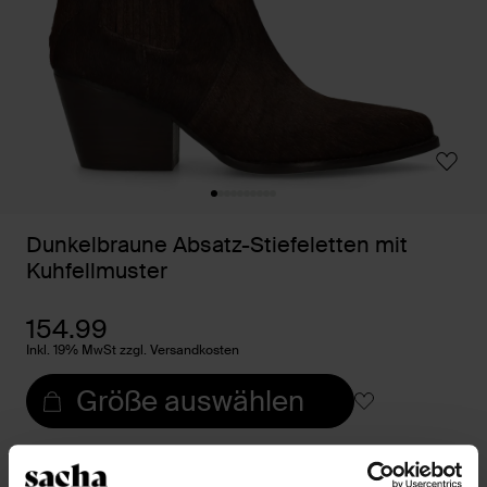
Dunkelbraune Absatz-Stiefeletten mit
Kuhfellmuster
154.99
Inkl. 19% MwSt zzgl. Versandkosten
Größe auswählen
Trusted Shop-Gütesiegel