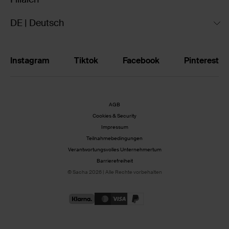
DE | Deutsch
Instagram
Tiktok
Facebook
Pinterest
AGB
Cookies & Security
Impressum
Teilnahmebedingungen
Verantwortungsvolles Unternehmertum
Barrierefreiheit
© Sacha 2026 | Alle Rechte vorbehalten