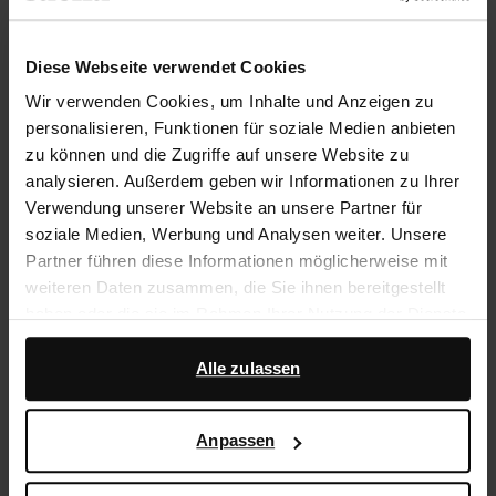
Rechnungskauf
14 Tage Bedenkzeit
Diese Webseite verwendet Cookies
Wir verwenden Cookies, um Inhalte und Anzeigen zu
Produktbeschreibung
personalisieren, Funktionen für soziale Medien anbieten
zu können und die Zugriffe auf unsere Website zu
Diese dunkelbraunen Absatz-Stiefeletten mit stylishem
analysieren. Außerdem geben wir Informationen zu Ihrer
Kuhfellmuster der Marke Sacha haben einen 6 cm
Verwendung unserer Website an unsere Partner für
hohen Absatz, eine Schafthöhe von 16 cm und einen
soziale Medien, Werbung und Analysen weiter. Unsere
Schaftumfang von 26 cm. Die Kappe der Boots läuft
Partner führen diese Informationen möglicherweise mit
spitz zu. Der Schaft ist auf der Innenseite mit einem
weiteren Daten zusammen, die Sie ihnen bereitgestellt
praktischen Reißverschluss versehen. Als
haben oder die sie im Rahmen Ihrer Nutzung der Dienste
Schuhpflege empfehlen wir das Pure Protect-Spray.
gesammelt haben.
Alle zulassen
Produktdetails
Darüber hinaus arbeiten wir mit Google zu Werbe- und
Messzwecken zusammen. Weitere Informationen
Anpassen
darüber, wie Google Ihre personenbezogenen Daten
Lieferung & Rücksendung
verwendet, finden Sie auf der
Seite zur geschäftlichen