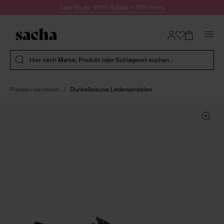
Zum Inhalt springen
Sale Bis zu -60% Rabatt + 10% extra
Suche absenden
Hier nach Marke, Produkt oder Schlagwort suchen...
Plateau-sandalen
Dunkelbraune Ledersandalen