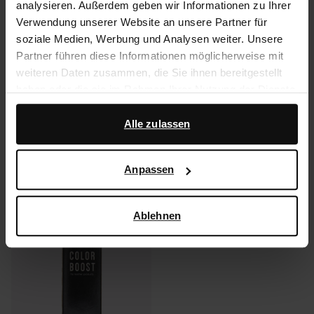
analysieren. Außerdem geben wir Informationen zu Ihrer
Verwendung unserer Website an unsere Partner für
Produktdetails
soziale Medien, Werbung und Analysen weiter. Unsere
Partner führen diese Informationen möglicherweise mit
Lieferung & Rücksendung
weiteren Daten zusammen, die Sie ihnen bereitgestellt
haben oder die sie im Rahmen Ihrer Nutzung der Dienste
gesammelt haben.
zurückgehen
Alle zulassen
Darüber hinaus arbeiten wir mit Google zu Werbe- und
Messzwecken zusammen. Weitere Informationen
Was andere kauften
Anpassen
darüber, wie Google Ihre personenbezogenen Daten
verwendet, finden Sie auf der
Seite zur geschäftlichen
Item
- 42%
Sicherheit und zum Datenschutz von Google
.
1
Ablehnen
of
1