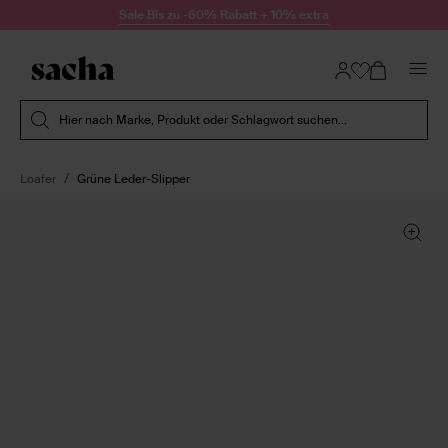
Zum Inhalt springen
Sale Bis zu -60% Rabatt + 10% extra
Suche absenden
Hier nach Marke, Produkt oder Schlagwort suchen...
Loafer
Grüne Leder-Slipper