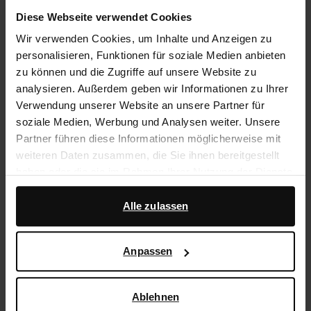
14 Tage Bedenkzeit
Diese Webseite verwendet Cookies
Wir verwenden Cookies, um Inhalte und Anzeigen zu
personalisieren, Funktionen für soziale Medien anbieten
Produktbeschreibung
zu können und die Zugriffe auf unsere Website zu
Diese grünen Leder-Slipper haben ein stylishes
analysieren. Außerdem geben wir Informationen zu Ihrer
"Backless Loafers"-Design. Der Absatz hat eine Höhe
Verwendung unserer Website an unsere Partner für
von 1 cm. Die Falten auf dem Spann machen den
soziale Medien, Werbung und Analysen weiter. Unsere
ausgefallenen Look der Slip-ons komplett. Die Schuhe
Partner führen diese Informationen möglicherweise mit
sind vollständig aus Leder gearbeitet.
weiteren Daten zusammen, die Sie ihnen bereitgestellt
haben oder die sie im Rahmen Ihrer Nutzung der Dienste
gesammelt haben.
Produktdetails
Alle zulassen
Darüber hinaus arbeiten wir mit Google zu Werbe- und
Lieferung & Rücksendung
Messzwecken zusammen. Weitere Informationen
Anpassen
darüber, wie Google Ihre personenbezogenen Daten
verwendet, finden Sie auf der
Seite zur geschäftlichen
zurückgehen
Sicherheit und zum Datenschutz von Google
.
Ablehnen