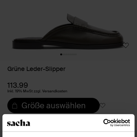
Grüne Leder-Slipper
113.99
Inkl. 19% MwSt zzgl. Versandkosten
Größe auswählen
Trusted Shop-Gütesiegel
Rechnungskauf