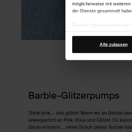
möglicherweise mit weiteren
der Dienste gesammelt habe
Darüber hinaus arbeiten wir
Google Ihre personenbezogen
Datenschutz von Google
.
Alle zulassen
Barbie-Glitzerpumps
Think pink…. and glitter! Wenn wir an Barbie de
unweigerlich an Pink, Rosa und Glitzer. Du kann
daran erinnern ... einen Schuh deiner Barbie ha