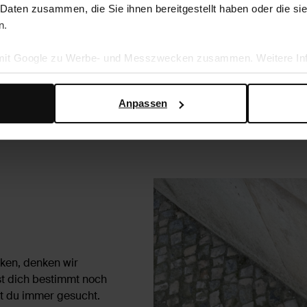
 Daten zusammen, die Sie ihnen bereitgestellt haben oder die s
n.
 mit Google zu Werbe- und Messzwecken zusammen. Weitere Inf
en Daten verwendet, finden Sie auf der
Seite zur geschäftlic
Anpassen
nken, denken wir
st dich bestimmt noch
st du immer gesucht.