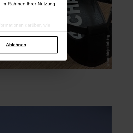
ie im Rahmen Ihrer Nutzung
ormationen darüber, wie
hen Sicherheit und zum
Ablehnen