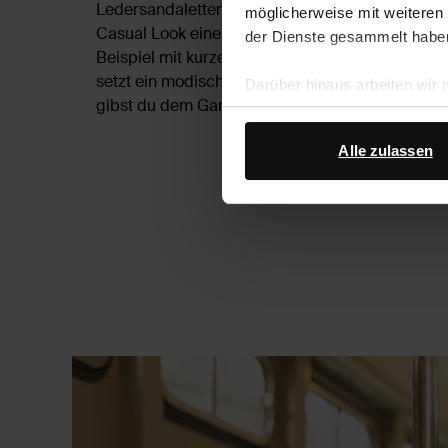
Ledersandaletten mit Strass-Riemchen von Sac
möglicherweise mit weiteren
Casual Look einen extrem stylishen Twist. Komb
der Dienste gesammelt habe
Beispiel mit kurzen Denim-Shorts und einem auff
setzt ein modisches Statement. Mit goldfarbene
Darüber hinaus arbeiten wir
gibst du dem Ganzen den Finishing Touch.
Google Ihre personenbezogen
Datenschutz von Google
.
Alle zulassen
Sandalett