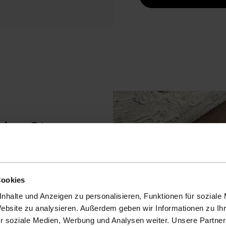
hiny Strass-
Cookies
ich an Partylooks. Doch
ür so viel mehr zu
nhalte und Anzeigen zu personalisieren, Funktionen für soziale
zernden Strass-Items
Website zu analysieren. Außerdem geben wir Informationen zu I
our. Mit den
r soziale Medien, Werbung und Analysen weiter. Unsere Partner