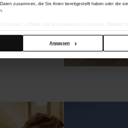
ha verpasst du jedem
 Daten zusammen, die Sie ihnen bereitgestellt haben oder die s
iniere die Beauties zum
n.
älligen Shirt und du
n Strass-Ohrringen
 mit Google zu Werbe- und Messzwecken zusammen. Weitere Inf
en Daten verwendet, finden Sie auf der
Seite zur geschäftlic
Anpassen
en mit Strass