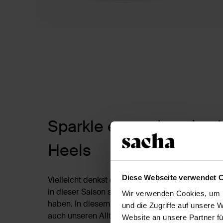
Sparkle every day - in s
Heels
Diese Webseite verwendet 
Vielleicht denkst du beim Wort Strass unweigerl
in dieser Saison sind die glitzernden Steinchen f
Wir verwenden Cookies, um I
haben. In diesem Frühling verhelfen wir mit glit
und die Zugriffe auf unsere 
auch unseren Alltags-Outfits zu Glanz und Glam
Website an unsere Partner fü