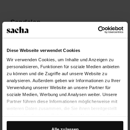
Sandalen
Sandalen
sind die meist getragenen
Sommerschuhe unter Fashion-Ikonen. Am
häufigsten gesichtet: die
Fischersandale
. Diese
Diese Webseite verwendet Cookies
Sandale trägt man oft zu einem Maxikleid oder
Wir verwenden Cookies, um Inhalte und Anzeigen zu
kombiniert mit einer Oversized-Jeans. Neben den
personalisieren, Funktionen für soziale Medien anbieten
Fisher Sandals sind Sandalen mit einem coolen
zu können und die Zugriffe auf unsere Website zu
Design, wie zum Beispiel Schnallen, Nieten oder
analysieren. Außerdem geben wir Informationen zu Ihrer
silberner Hardware, die meistgekauften Sandalen
Verwendung unserer Website an unsere Partner für
diesen Sommer.
soziale Medien, Werbung und Analysen weiter. Unsere
Partner führen diese Informationen möglicherweise mit
Sandalen mit Absatz
für besondere Anlässe sind
weiteren Daten zusammen, die Sie ihnen bereitgestellt
ebenfalls heiß diskutierte Schuhe in den sozialen
haben oder die sie im Rahmen Ihrer Nutzung der Dienste
Medien. Virale Farben wie Khaki-Grün, Rot und
gesammelt haben.
Leinen werden von Fashion-Ikonen gestylt.
Alle zulassen