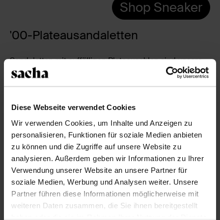
Shop Sneaker
'00-Plateausandaletten
Sandaletten mit auffälligen Plateausohlen sind unsere
unumstrittenen Favoriten für den kommenden Sommer.
Die cheeky Shoes sind sophisticated, sexy und edgy. Ein
schöner Blockabsatz, Trichterabsatz oder
Plateauabsatz verleiht Sandaletten einen kultigen Y2K-
Diese Webseite verwendet Cookies
Look. Entscheide dich zum Beispiel für unsere
Wir verwenden Cookies, um Inhalte und Anzeigen zu
mintgrünen Plateau-Mules mit trendy Peeptoe und
personalisieren, Funktionen für soziale Medien anbieten
subtilem Krokomuster. Runde dein Statement-Outfit für
zu können und die Zugriffe auf unsere Website zu
das ultimative '00-Flair mit einer Schlaghose ab.
analysieren. Außerdem geben wir Informationen zu Ihrer
Typische Y2K-Materialien, wie Satin, Veloursleder oder
Verwendung unserer Website an unsere Partner für
Samt, setzen dem Ganzen das modische i-Tüpfelchen
soziale Medien, Werbung und Analysen weiter. Unsere
auf. Kombiniere unsere orangefarbenen
Partner führen diese Informationen möglicherweise mit
Plateausandaletten mit einem Denim-Korsett und
weiteren Daten zusammen, die Sie ihnen bereitgestellt
einem Minirock aus Jeansstoff und dein Look ist absolut
haben oder die sie im Rahmen Ihrer Nutzung der Dienste