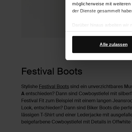
möglicherweise mit weiteren
der Dienste gesammelt habe
Darüber hinaus arbeiten wir
Google Ihre personenbezogen
Datenschutz von Google
.
Alle zulassen
Festival Boots
Stylishe
Festival Boots
sind ein unverzichtbares Mus
A
entschieden? Dann sind Cowboystiefel mit silberf
Festival Fit zum Beispiel mit einem langen Jeansro
Look, entschieden? Dann sind Biker Boots die perf
lässigen T-Shirt und einer Lederjacke mit ausgefal
beigefarbene Cowboystiefel mit Details in Offwhite 