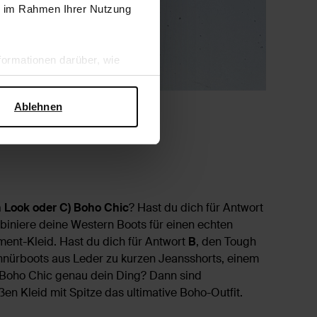
ie im Rahmen Ihrer Nutzung
ormationen darüber, wie
hen Sicherheit und zum
Ablehnen
gh Look oder C) Boho Chic
? Hast du dich für Antwort
biniere deine Western Boots für einen echten
ment-Kleid. Hast du dich für Antwort
B
, den Tough
chnürboots aus Leder zu kurzen Jeansshorts, einem
 Boho Chic genau dein Ding? Dann sind
ßen Kleid mit Spitze das ultimative Boho-Outfit.