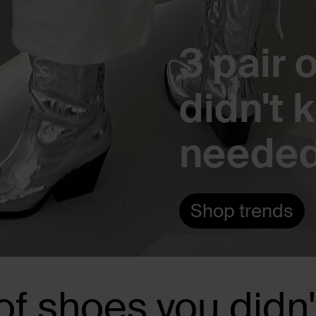
3 pair 
didn't 
needed
Shop trends
 of shoes you didn