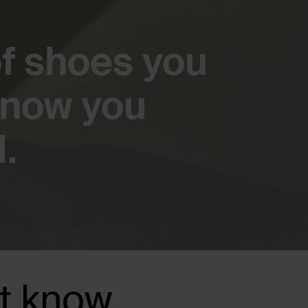
of shoes you
know you
.
't know