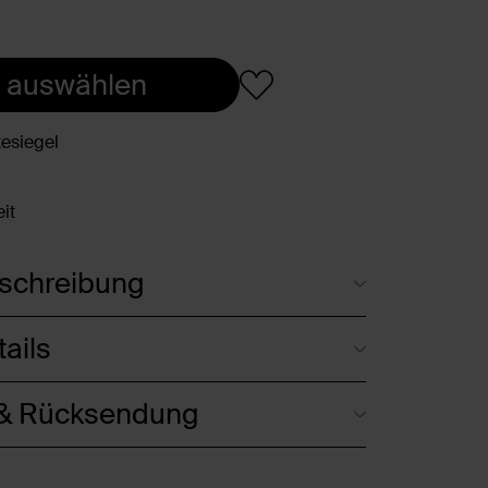
 auswählen
esiegel
it
schreibung
ails
 & Rücksendung