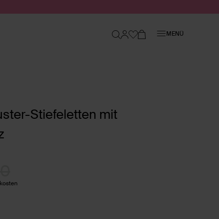
Schließen
MENÜ
ter-Stiefeletten mit
z
00
dkosten