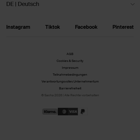
DE | Deutsch
Instagram
Tiktok
Facebook
Pinterest
AGB
Cookies & Security
Impressum
Teilnahmebedingungen
Verantwortungsvolles Unternehmertum
Barrierefreiheit
© Sacha 2026 | Alle Rechte vorbehalten