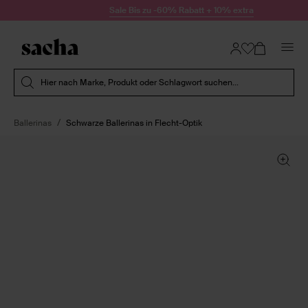
Zum Inhalt springen
Sale Bis zu -60% Rabatt + 10% extra
Suche absenden
Hier nach Marke, Produkt oder Schlagwort suchen...
Ballerinas
Schwarze Ballerinas in Flecht-Optik