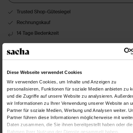
Trusted Shop-Gütesiegel
Rechnungskauf
14 Tage Bedenkzeit
Produktbeschreibung
Diese schwarzen Ballerinas in Flecht-Optik der Marke
Sacha haben eine flache Sohle und ein schmales
Diese Webseite verwendet Cookies
Riemchen mit Schnalle auf dem Spann.
Wir verwenden Cookies, um Inhalte und Anzeigen zu
personalisieren, Funktionen für soziale Medien anbieten zu 
Produktdetails
und die Zugriffe auf unsere Website zu analysieren. Außerd
wir Informationen zu Ihrer Verwendung unserer Website an 
Partner für soziale Medien, Werbung und Analysen weiter. U
Lieferung & Rücksendung
Partner führen diese Informationen möglicherweise mit weite
Daten zusammen, die Sie ihnen bereitgestellt haben oder die
zurückgehen
Rahmen Ihrer Nutzung der Dienste gesammelt haben.