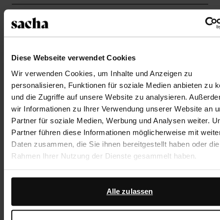
Lieferung & Rücksendung
zurückgehen
Diese Webseite verwendet Cookies
Wir verwenden Cookies, um Inhalte und Anzeigen zu
Was andere kauften
personalisieren, Funktionen für soziale Medien anbieten zu 
und die Zugriffe auf unsere Website zu analysieren. Außerd
Item
wir Informationen zu Ihrer Verwendung unserer Website an 
- 65%
1
Partner für soziale Medien, Werbung und Analysen weiter. U
of
Partner führen diese Informationen möglicherweise mit weite
1
Daten zusammen, die Sie ihnen bereitgestellt haben oder die
Rahmen Ihrer Nutzung der Dienste gesammelt haben.
Darüber hinaus arbeiten wir mit Google zu Werbe- und
Messzwecken zusammen. Weitere Informationen darüber, w
Alle zulassen
Google Ihre personenbezogenen Daten verwendet, finden Sie
Anti Aging 300 ml (29,83 € / 1L)
Seite zur geschäftlichen Sicherheit und zum Datenschut