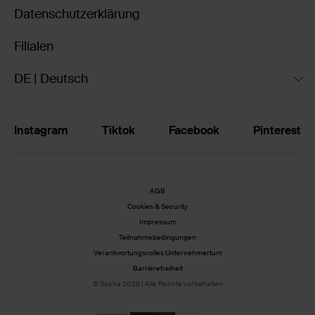
Datenschutzerklärung
Filialen
DE | Deutsch
Instagram
Tiktok
Facebook
Pinterest
AGB
Cookies & Security
Impressum
Teilnahmebedingungen
Verantwortungsvolles Unternehmertum
Barrierefreiheit
© Sacha 2026 | Alle Rechte vorbehalten