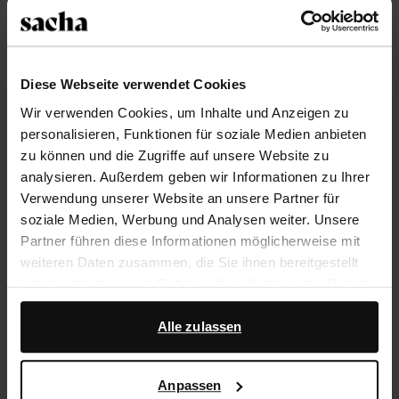
Größe auswählen
Trusted Shop-Gütesiegel
Diese Webseite verwendet Cookies
Wir verwenden Cookies, um Inhalte und Anzeigen zu
Rechnungskauf
personalisieren, Funktionen für soziale Medien anbieten
14 Tage Bedenkzeit
zu können und die Zugriffe auf unsere Website zu
analysieren. Außerdem geben wir Informationen zu Ihrer
Verwendung unserer Website an unsere Partner für
Produktbeschreibung
soziale Medien, Werbung und Analysen weiter. Unsere
Diese schwarzen Chelsea Boots der Marke Sacha
Partner führen diese Informationen möglicherweise mit
haben einen 4 cm hohen Absatz, eine Schafthöhe von
weiteren Daten zusammen, die Sie ihnen bereitgestellt
16 cm und einen Schaftumfang von 28 cm (bei einem
haben oder die sie im Rahmen Ihrer Nutzung der Dienste
Modell in Größe 37). Die Chelseas sind vollständig aus
gesammelt haben.
Leder gearbeitet.
Alle zulassen
Darüber hinaus arbeiten wir mit Google zu Werbe- und
Messzwecken zusammen. Weitere Informationen
Produktdetails
Anpassen
darüber, wie Google Ihre personenbezogenen Daten