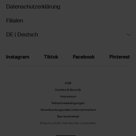
Datenschutzerklärung
Filialen
DE | Deutsch
Instagram
Tiktok
Facebook
Pinterest
AGB
Cookies & Security
Impressum
Teilnahmebedingungen
Verantwortungsvolles Unternehmertum
Barrierefreiheit
© Sacha 2026 | Alle Rechte vorbehalten