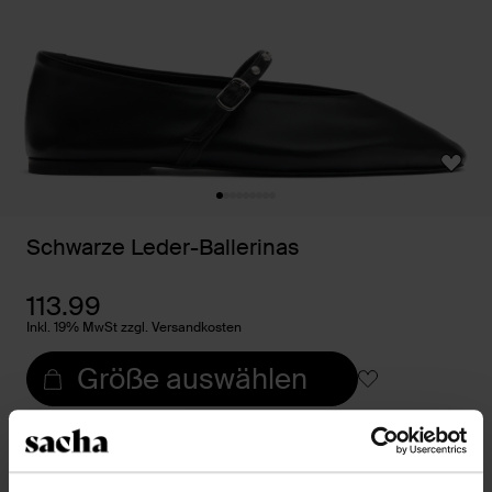
Schwarze Leder-Ballerinas
113.99
Inkl. 19% MwSt zzgl. Versandkosten
Größe auswählen
Trusted Shop-Gütesiegel
Rechnungskauf