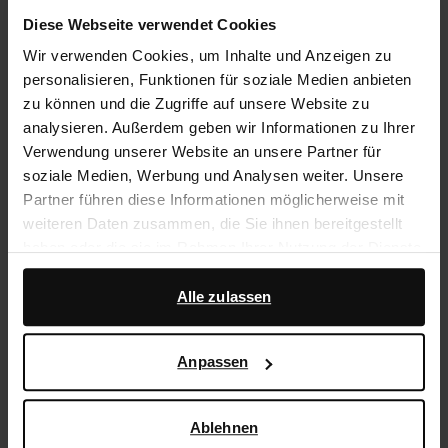
14 Tage Bedenkzeit
Diese Webseite verwendet Cookies
Wir verwenden Cookies, um Inhalte und Anzeigen zu
personalisieren, Funktionen für soziale Medien anbieten
Produktbeschreibung
zu können und die Zugriffe auf unsere Website zu
Schwarze Leder-Ballerinas mit Schnalle und
analysieren. Außerdem geben wir Informationen zu Ihrer
silberfarbenen Details der Marke Sacha. Der kleine
Verwendung unserer Website an unsere Partner für
Absatz hat eine Höhe von 1 cm. Die Ballerinas sind
soziale Medien, Werbung und Analysen weiter. Unsere
vollständig aus Leder gearbeitet. Pflege die Schuhe
Partner führen diese Informationen möglicherweise mit
mit dem Carbon Pro-Spray von Collonil.
weiteren Daten zusammen, die Sie ihnen bereitgestellt
haben oder die sie im Rahmen Ihrer Nutzung der Dienste
gesammelt haben.
Produktdetails
Alle zulassen
Darüber hinaus arbeiten wir mit Google zu Werbe- und
Lieferung & Rücksendung
Messzwecken zusammen. Weitere Informationen
Anpassen
darüber, wie Google Ihre personenbezogenen Daten
verwendet, finden Sie auf der
Seite zur geschäftlichen
zurückgehen
Sicherheit und zum Datenschutz von Google
.
Ablehnen