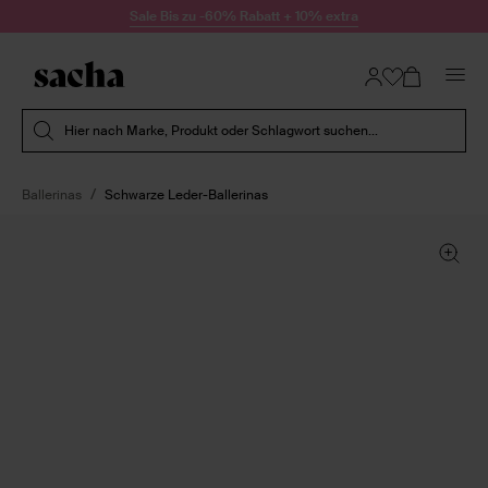
Zum Inhalt springen
Sale Bis zu -60% Rabatt + 10% extra
Suche absenden
Hier nach Marke, Produkt oder Schlagwort suchen...
Ballerinas
Schwarze Leder-Ballerinas