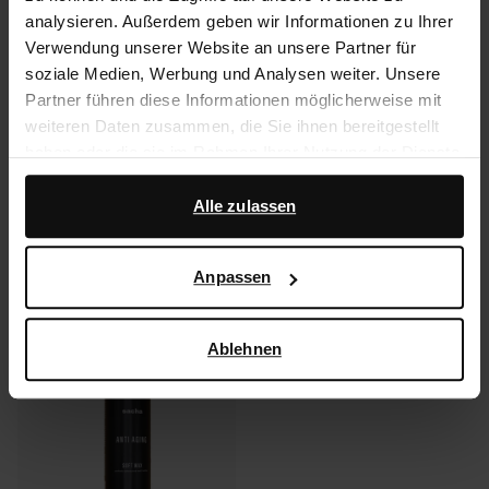
Spray.
analysieren. Außerdem geben wir Informationen zu Ihrer
Verwendung unserer Website an unsere Partner für
soziale Medien, Werbung und Analysen weiter. Unsere
Produktdetails
Partner führen diese Informationen möglicherweise mit
weiteren Daten zusammen, die Sie ihnen bereitgestellt
Lieferung & Rücksendung
haben oder die sie im Rahmen Ihrer Nutzung der Dienste
gesammelt haben.
Alle zulassen
zurückgehen
Darüber hinaus arbeiten wir mit Google zu Werbe- und
Messzwecken zusammen. Weitere Informationen
Anpassen
Was andere kauften
darüber, wie Google Ihre personenbezogenen Daten
verwendet, finden Sie auf der
Seite zur geschäftlichen
Item
Sicherheit und zum Datenschutz von Google
.
- 65%
Ablehnen
1
of
1