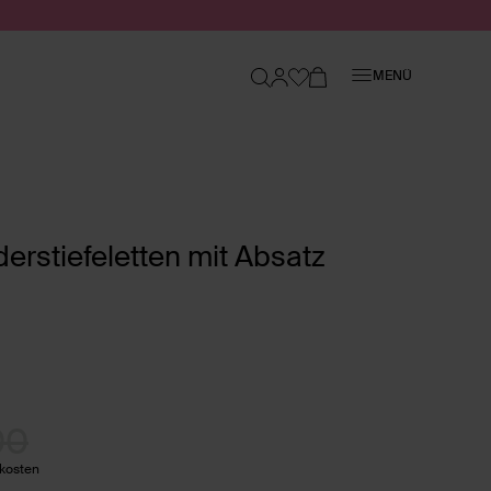
Schließen
MENÜ
erstiefeletten mit Absatz
00
dkosten