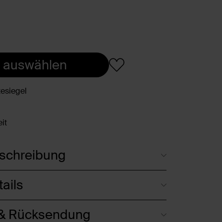
 auswählen
esiegel
it
schreibung
ails
 & Rücksendung