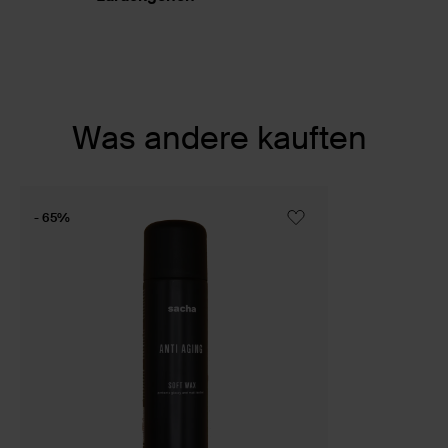
Item
Was andere kauften
1
of
1
- 65%