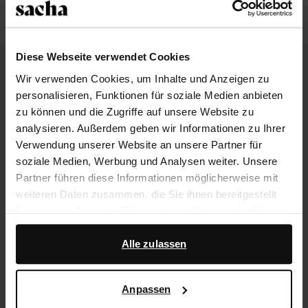
Größe auswählen
Diese Webseite verwendet Cookies
Trusted Shop-Gütesiegel
Wir verwenden Cookies, um Inhalte und Anzeigen zu
Rechnungskauf
personalisieren, Funktionen für soziale Medien anbieten
zu können und die Zugriffe auf unsere Website zu
14 Tage Bedenkzeit
analysieren. Außerdem geben wir Informationen zu Ihrer
Verwendung unserer Website an unsere Partner für
Produktbeschreibung
soziale Medien, Werbung und Analysen weiter. Unsere
Partner führen diese Informationen möglicherweise mit
Diese schwarzen Pumps mit Strass-Riemchen der
weiteren Daten zusammen, die Sie ihnen bereitgestellt
Marke Sacha haben einen 8 cm hohen Pfennigabsatz
haben oder die sie im Rahmen Ihrer Nutzung der Dienste
und eine Satin-Optik. Als Schuhpflege empfehlen wir
gesammelt haben.
das Pure Protect-Spray.
Alle zulassen
Darüber hinaus arbeiten wir mit Google zu Werbe- und
Produktdetails
Messzwecken zusammen. Weitere Informationen
Anpassen
darüber, wie Google Ihre personenbezogenen Daten