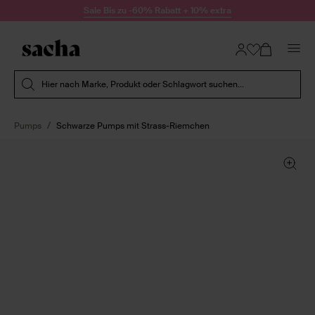
Zum Inhalt springen
Sale Bis zu -60% Rabatt + 10% extra
Suche absenden
Hier nach Marke, Produkt oder Schlagwort suchen...
Pumps
Schwarze Pumps mit Strass-Riemchen