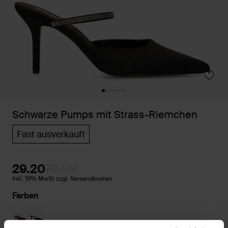
Schwarze Pumps mit Strass-Riemchen
Fast ausverkauft
29.20
72.98
Inkl. 19% MwSt zzgl. Versandkosten
Farben