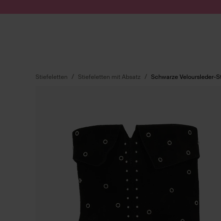
Zum Inhalt springen
Suche absenden
Stiefeletten
Stiefeletten mit Absatz
Schwarze Veloursleder-St