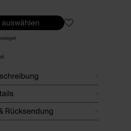
 auswählen
esiegel
it
schreibung
ails
 & Rücksendung