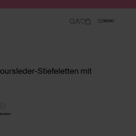
Schließen
MENÜ
ursleder-Stiefeletten mit
00
dkosten