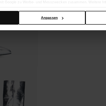
 mit Google zu Werbe- und Messzwecken zusammen. Weitere Inf
en Daten verwendet, finden Sie auf der
Seite zur geschäftlic
Anpassen