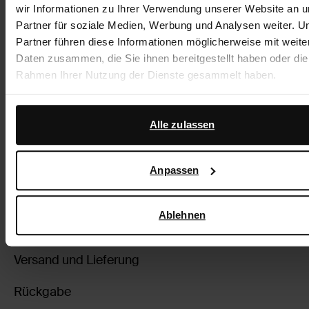
und dein Outfit ist komplett!
wir Informationen zu Ihrer Verwendung unserer Website an 
Partner für soziale Medien, Werbung und Analysen weiter. U
Partner führen diese Informationen möglicherweise mit weite
Produktdetails
Daten zusammen, die Sie ihnen bereitgestellt haben oder die
Rahmen Ihrer Nutzung der Dienste gesammelt haben.
Lieferung & Rücksendung
Darüber hinaus arbeiten wir mit Google zu Werbe- und
Messzwecken zusammen. Weitere Informationen darüber, w
Alle zulassen
zurückgehen
Google Ihre personenbezogenen Daten verwendet, finden Sie
Seite zur geschäftlichen Sicherheit und zum Datenschut
Anpassen
Google
.
Über Sacha
Ablehnen
Kundenservice
Versand und Lieferung
Rückgabe