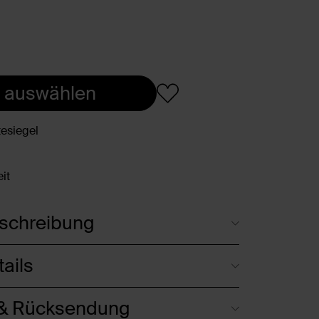
 auswählen
esiegel
it
schreibung
ails
 & Rücksendung