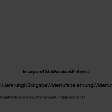
Instagram
Tiktok
Facebook
Pinterest
 Lieferung
Rückgabe
Widerrufsbelehrung
Widerru
Verantwortungsvolles Unternehmertum
Barrierefreiheit