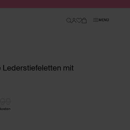
Schließen
MENÜ
Lederstiefeletten mit
.99
dkosten