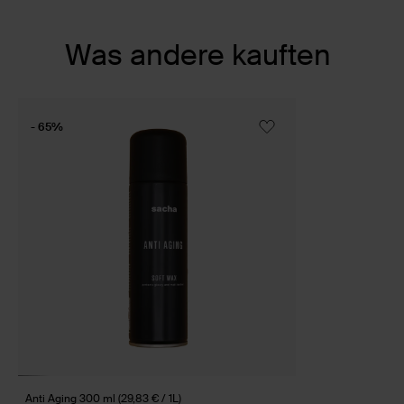
Item
Was andere kauften
1
of
1
- 65%
Anti Aging 300 ml (29,83 € / 1L)