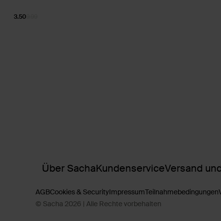
3.50
9.99
Über Sacha
Kundenservice
Versand und
AGB
Cookies & Security
Impressum
Teilnahmebedingungen
© Sacha 2026 | Alle Rechte vorbehalten