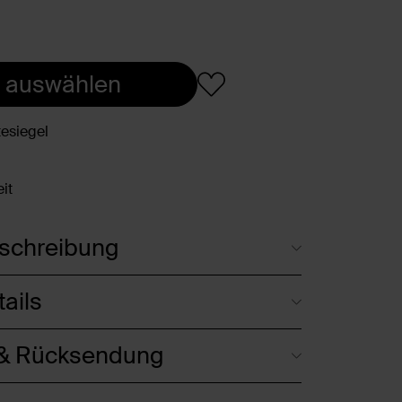
 auswählen
esiegel
it
schreibung
ails
 & Rücksendung