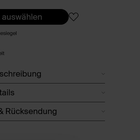
 auswählen
esiegel
it
schreibung
ails
 & Rücksendung