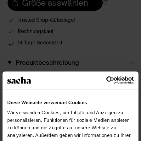
Größe auswählen
Trusted Shop-Gütesiegel
Rechnungskauf
14 Tage Bedenkzeit
Produktbeschreibung
Hinweis: Es handelt sich bei diesem Artikel um eine
Vorbestellung. Die voraussichtliche Lieferzeit ist Ende
März. Diese braunen Stiefeletten der Marke Sacha
haben ein slouchy Design und einen 5 cm hohen
Diese Webseite verwendet Cookies
Trichterabsatz. Die Außenseite der Schuhe ist aus
Veloursleder, die Innenseite ist aus Leder gearbeitet.
Wir verwenden Cookies, um Inhalte und Anzeigen zu
Pflege die slouchy Boots mit dem Clean & Care-Spray
personalisieren, Funktionen für soziale Medien anbieten
von Collonil.
zu können und die Zugriffe auf unsere Website zu
analysieren. Außerdem geben wir Informationen zu Ihrer