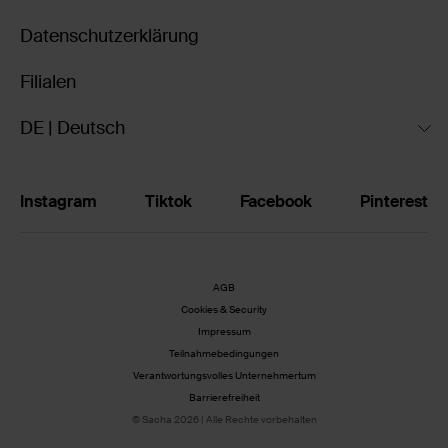
Datenschutzerklärung
Filialen
DE | Deutsch
Instagram
Tiktok
Facebook
Pinterest
AGB
Cookies & Security
Impressum
Teilnahmebedingungen
Verantwortungsvolles Unternehmertum
Barrierefreiheit
© Sacha 2026 | Alle Rechte vorbehalten