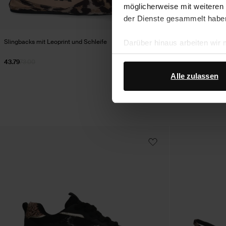
möglicherweise mit weiteren
der Dienste gesammelt habe
Slingbacks mit Leoprint und Schleife
Taupefarbene Velo
Darüber hinaus arbeiten wir
Google Ihre personenbezogen
43.79
73.00
92.99
Datenschutz von Google
.
Alle zulassen