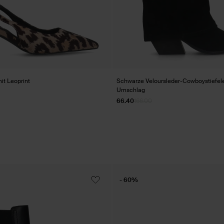
t Leoprint
Schwarze Veloursleder-Cowboystiefele
Umschlag
66.40
166.00
- 60%