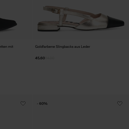
tten mit
Goldfarbene Slingbacks aus Leder
45.60
114.00
- 60%