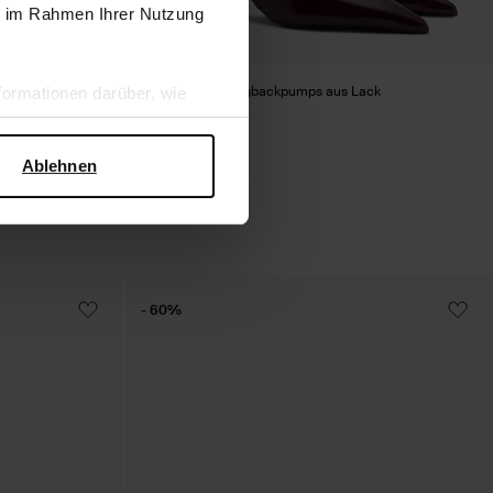
ie im Rahmen Ihrer Nutzung
efel mit Umschlag
Bordeauxrote Slingbackpumps aus Lack
ormationen darüber, wie
hen Sicherheit und zum
72.99
Ablehnen
- 60%