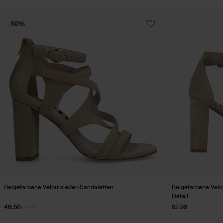
- 50%
Beigefarbene Veloursleder-Sandaletten
Beigefarbene Velo
Detail
46.50
92.98
92.99