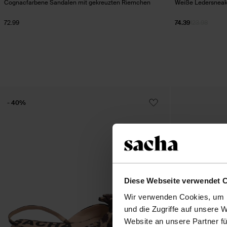
Cognacfarbene Sandalen mit gekreuzten Riemchen
Weiße Ledersneake
72.99
74.39
123.98
- 40%
Diese Webseite verwendet 
Wir verwenden Cookies, um I
und die Zugriffe auf unsere 
Website an unsere Partner fü