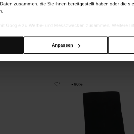
 Daten zusammen, die Sie ihnen bereitgestellt haben oder die s
n.
ursleder-Slipper
Beigefarbene Veloursleder-Cowboysti
 mit Google zu Werbe- und Messzwecken zusammen. Weitere Inf
en Daten verwendet, finden Sie auf der
Seite zur geschäftlic
108.50
217.00
Anpassen
- 60%