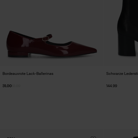
Bordeauxrote Lack-Ballerinas
Schwarze Ledersti
31.00
61.99
144.99