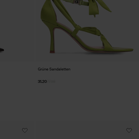
Grüne Sandaletten
31.20
77.98