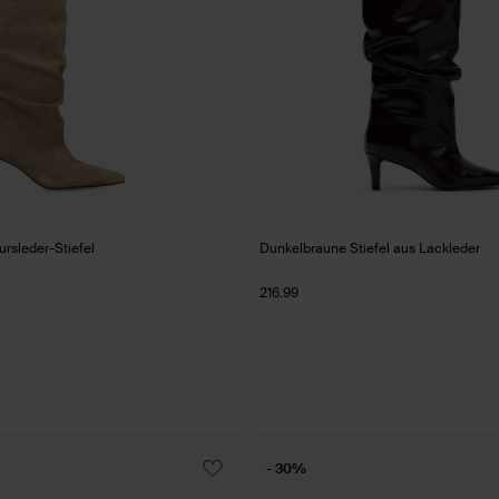
rsleder-Stiefel
Dunkelbraune Stiefel aus Lackleder
216.99
- 30%