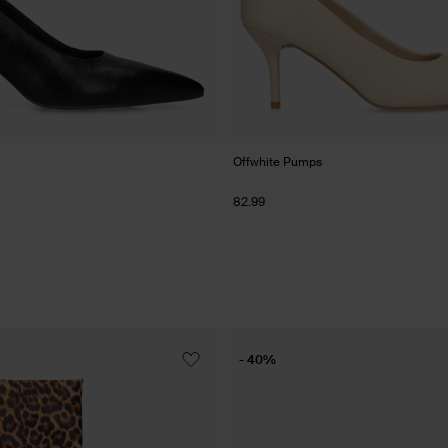
Offwhite Pumps
82.99
- 40%