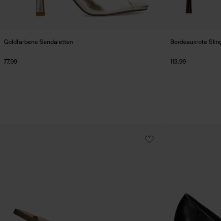
Goldfarbene Sandaletten
Bordeauxrote Sli
77.99
113.99