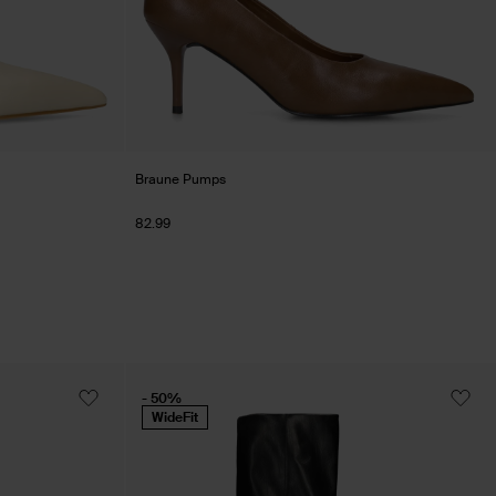
Braune Pumps
82.99
- 50%
WideFit