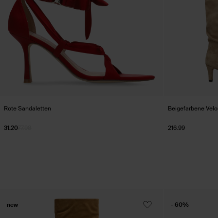
Rote Sandaletten
Beigefarbene Velou
31.20
77.98
216.99
new
- 60%