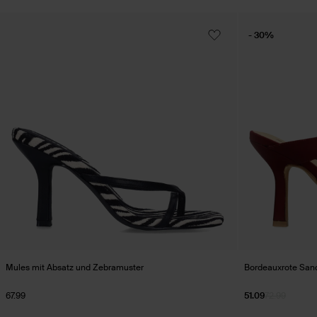
- 30%
Mules mit Absatz und Zebramuster
Bordeauxrote Sand
67.99
51.09
72.99