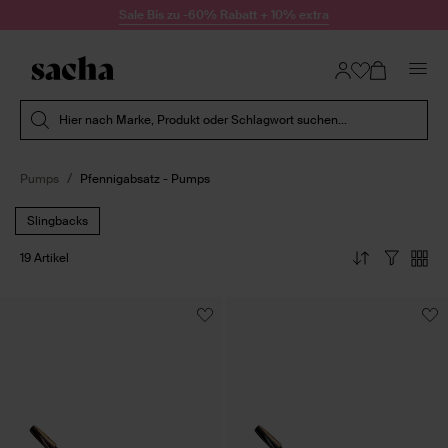
Zum Inhalt springen
Sale Bis zu -60% Rabatt + 10% extra
Suche absenden
Hier nach Marke, Produkt oder Schlagwort suchen...
Pumps
Pfennigabsatz - Pumps
Slingbacks
19 Artikel