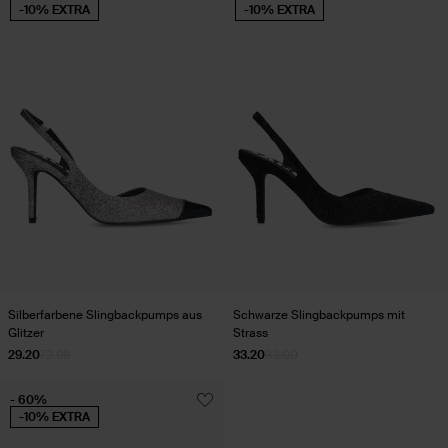
-10% EXTRA
-10% EXTRA
Silberfarbene Slingbackpumps aus
Schwarze Slingbackpumps mit
Glitzer
Strass
29.20
72.98
33.20
83.00
- 60%
-10% EXTRA