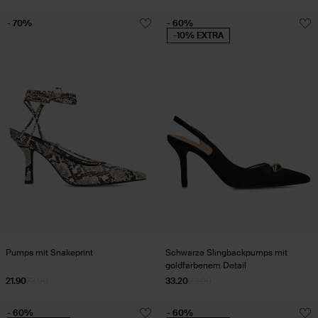
- 70%
- 60%
-10% EXTRA
Pumps mit Snakeprint
Schwarze Slingbackpumps mit
goldfarbenem Detail
21.90
73.00
33.20
83.00
- 60%
- 60%