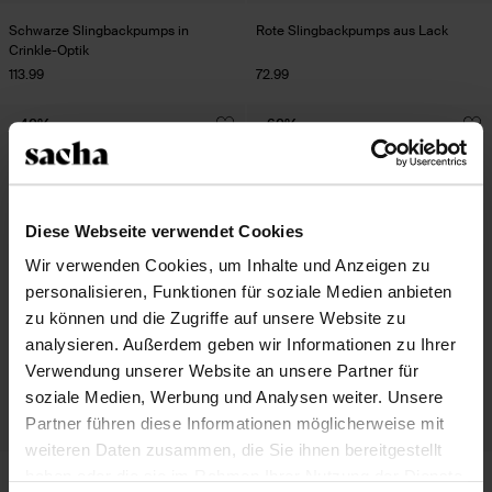
Schwarze Slingbackpumps in
Rote Slingbackpumps aus Lack
Crinkle-Optik
113.99
72.99
- 40%
- 60%
-10% EXTRA
-10% EXTRA
Diese Webseite verwendet Cookies
Wir verwenden Cookies, um Inhalte und Anzeigen zu
personalisieren, Funktionen für soziale Medien anbieten
zu können und die Zugriffe auf unsere Website zu
analysieren. Außerdem geben wir Informationen zu Ihrer
Verwendung unserer Website an unsere Partner für
soziale Medien, Werbung und Analysen weiter. Unsere
Partner führen diese Informationen möglicherweise mit
weiteren Daten zusammen, die Sie ihnen bereitgestellt
haben oder die sie im Rahmen Ihrer Nutzung der Dienste
Braune Slingbackpumps mit
Bordeauxrote Pumps mit Strass-