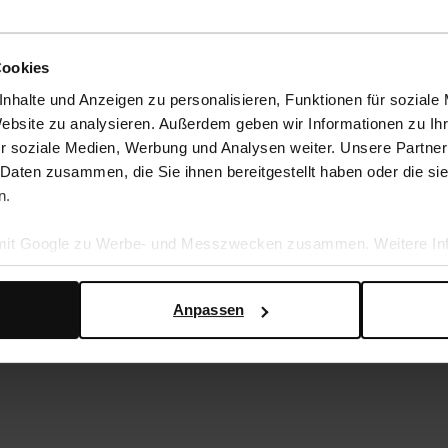
Cookies
nhalte und Anzeigen zu personalisieren, Funktionen für soziale
Website zu analysieren. Außerdem geben wir Informationen zu I
r soziale Medien, Werbung und Analysen weiter. Unsere Partner
 Daten zusammen, die Sie ihnen bereitgestellt haben oder die s
n.
ules mit Absatz
Schwarze Leder-Mules mit Absatz
 mit Google zu Werbe- und Messzwecken zusammen. Weitere Inf
54.59
77.99
en Daten verwendet, finden Sie auf der
Seite zur geschäftlic
Anpassen