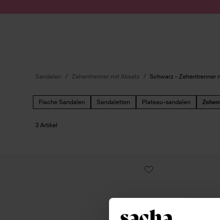
Zum Inhalt springen
Suche absenden
Sandalen
Zehentrenner mit Absatz
Schwarz - Zehentrenner 
Flache Sandalen
Sandaletten
Plateau-sandalen
Zehen
3 Artikel