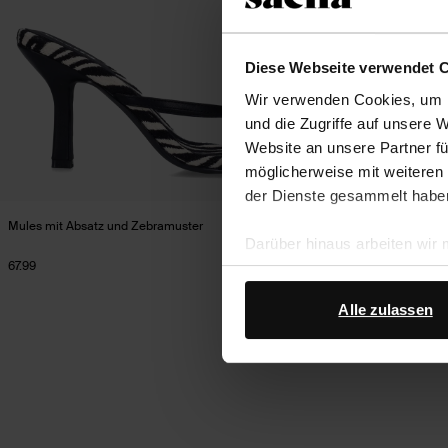
Diese Webseite verwendet 
Wir verwenden Cookies, um I
und die Zugriffe auf unsere 
Website an unsere Partner fü
möglicherweise mit weiteren
der Dienste gesammelt habe
Mules mit Absatz und Zebramuster
Schwarze Leder-M
Darüber hinaus arbeiten wir
67.99
72.99
Google Ihre personenbezogen
Datenschutz von Google
.
Alle zulassen