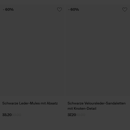
- 60%
- 60%
Schwarze Leder-Mules mit Absatz
Schwarze Veloursleder-Sandaletten
mit Knoten-Detail
33.20
83.00
37.20
93.00