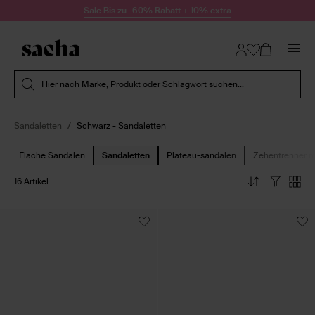
Zum Inhalt springen
Sale Bis zu -60% Rabatt + 10% extra
Suche absenden
Hier nach Marke, Produkt oder Schlagwort suchen...
Sandaletten
Schwarz - Sandaletten
Flache Sandalen
Sandaletten
Plateau-sandalen
Zehentrenner m
16 Artikel