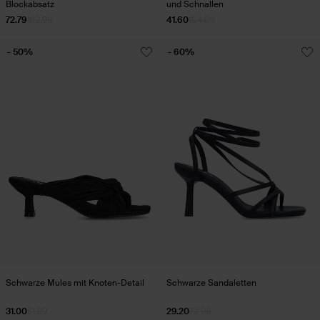
Blockabsatz
und Schnallen
72.79
103.99
41.60
104.00
- 50%
- 60%
Schwarze Mules mit Knoten-Detail
Schwarze Sandaletten
31.00
61.99
29.20
72.98