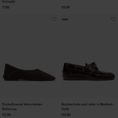
Schnalle
77.99
113.99
new
Dunkelbraune Veloursleder-
Bootsschuhe aus Leder in Washed-
Ballerinas
Optik
113.99
123.99