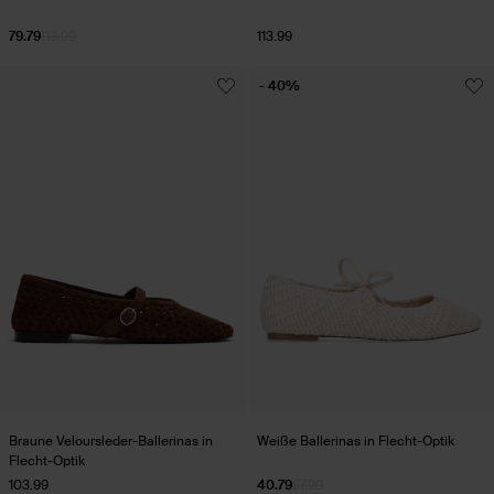
79.79
113.99
113.99
- 40%
Braune Veloursleder-Ballerinas in
Weiße Ballerinas in Flecht-Optik
Flecht-Optik
103.99
40.79
67.99