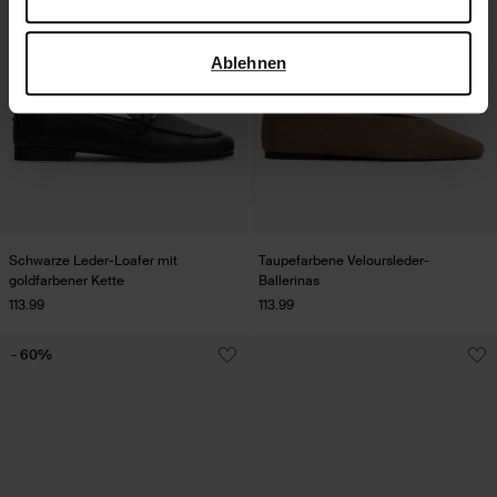
verwendet, finden Sie auf der
Seite zur geschäftlichen
Sicherheit und zum Datenschutz von Google
.
Ablehnen
Schwarze Leder-Loafer mit
Taupefarbene Veloursleder-
goldfarbener Kette
Ballerinas
113.99
113.99
- 60%