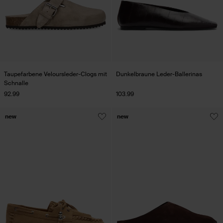
Taupefarbene Veloursleder-Clogs mit
Dunkelbraune Leder-Ballerinas
Schnalle
92.99
103.99
new
new