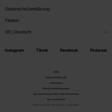
Datenschutzerklärung
Filialen
DE | Deutsch
Instagram
Tiktok
Facebook
Pinterest
AGB
Cookies & Security
Impressum
Teilnahmebedingungen
Verantwortungsvolles Unternehmertum
Barrierefreiheit
© Sacha 2026 | Alle Rechte vorbehalten