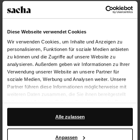
Diese Webseite verwendet Cookies
Wir verwenden Cookies, um Inhalte und Anzeigen zu
personalisieren, Funktionen für soziale Medien anbieten
zu können und die Zugriffe auf unsere Website zu
analysieren. Außerdem geben wir Informationen zu Ihrer
Verwendung unserer Website an unsere Partner für
soziale Medien, Werbung und Analysen weiter. Unsere
Cow Clogs mit Schnalle
Bordeauxrote Ballerinas in Flecht-
Partner führen diese Informationen möglicherweise mit
Optik
weiteren Daten zusammen, die Sie ihnen bereitgestellt
123.99
103.99
haben oder die sie im Rahmen Ihrer Nutzung der Dienste
gesammelt haben.
Alle zulassen
Darüber hinaus arbeiten wir mit Google zu Werbe- und
Messzwecken zusammen. Weitere Informationen
Anpassen
darüber, wie Google Ihre personenbezogenen Daten