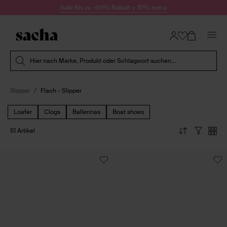
Zum Inhalt springen
Sale Bis zu -60% Rabatt + 10% extra
Suche absenden
Hier nach Marke, Produkt oder Schlagwort suchen...
Slipper
Flach - Slipper
Loafer
Clogs
Ballerinas
Boat shoes
51 Artikel