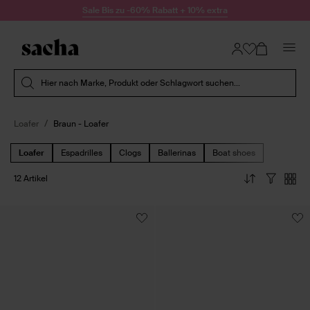
Zum Inhalt springen
Sale Bis zu -60% Rabatt + 10% extra
Suche absenden
Hier nach Marke, Produkt oder Schlagwort suchen...
Loafer
Braun - Loafer
Loafer
Espadrilles
Clogs
Ballerinas
Boat shoes
12 Artikel