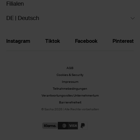
Filialen
DE | Deutsch
Instagram
Tiktok
Facebook
Pinterest
AGB
Cookies & Security
Impressum
Teilnahmebedingungen
Verantwortungsvolles Unternehmertum
Barrierefreiheit
© Sacha 2026 | Alle Rechte vorbehalten