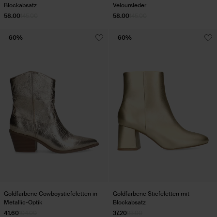
Blockabsatz
Veloursleder
58.00
145.00
58.00
145.00
- 60%
- 60%
Goldfarbene Cowboystiefeletten in
Goldfarbene Stiefeletten mit
Metallic-Optik
Blockabsatz
41.60
104.00
37.20
93.00