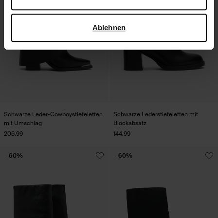
verwendet, finden Sie auf der
Seite zur geschäftlichen
Sicherheit und zum Datenschutz von Google
.
Ablehnen
Schwarze Leder-Cowboystiefeletten
Schwarze Lederstiefeletten mit
mit Umschlag
Blockabsatz
206.99
144.99
- 60%
- 60%