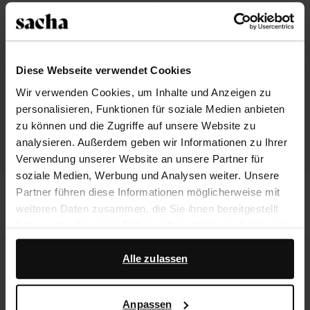
Diese Webseite verwendet Cookies
Wir verwenden Cookies, um Inhalte und Anzeigen zu
personalisieren, Funktionen für soziale Medien anbieten
zu können und die Zugriffe auf unsere Website zu
analysieren. Außerdem geben wir Informationen zu Ihrer
Verwendung unserer Website an unsere Partner für
soziale Medien, Werbung und Analysen weiter. Unsere
Graue Cowboystiefeletten in
Cognacfarbene Lederstiefeletten mit
Partner führen diese Informationen möglicherweise mit
Metallic-Optik
Blockabsatz
weiteren Daten zusammen, die Sie ihnen bereitgestellt
41.60
104.00
144.99
haben oder die sie im Rahmen Ihrer Nutzung der Dienste
gesammelt haben.
Alle zulassen
Darüber hinaus arbeiten wir mit Google zu Werbe- und
Messzwecken zusammen. Weitere Informationen
Anpassen
darüber, wie Google Ihre personenbezogenen Daten