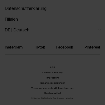
Datenschutzerklärung
Filialen
DE | Deutsch
Instagram
Tiktok
Facebook
Pinterest
AGB
Cookies & Security
Impressum
Teilnahmebedingungen
Verantwortungsvolles Unternehmertum
Barrierefreiheit
© Sacha 2026 | Alle Rechte vorbehalten