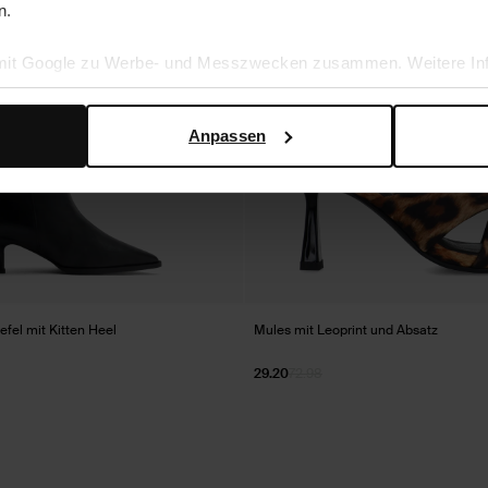
n.
 mit Google zu Werbe- und Messzwecken zusammen. Weitere Inf
en Daten verwendet, finden Sie auf der
Seite zur geschäftlic
Anpassen
fel mit Kitten Heel
Mules mit Leoprint und Absatz
29.20
72.98