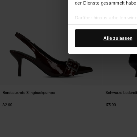
der Dienste gesammelt habe
Darüber hinaus arbeiten wir
Google Ihre personenbezogen
Datenschutz von Google
.
Alle zulassen
Bordeauxrote Slingbackpumps
Schwarze Lederstie
82.99
175.99