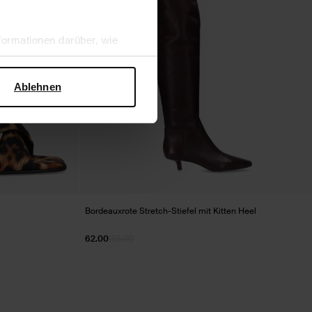
ormationen darüber, wie
hen Sicherheit und zum
Ablehnen
Bordeauxrote Stretch-Stiefel mit Kitten Heel
62.00
155.00