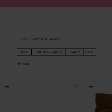
Zum Inhalt springen
Suche absenden
Trends
kitten heel - Trends
Brown
Bold red & Burgundy
Leopard
Party
8 Artikel
new
new