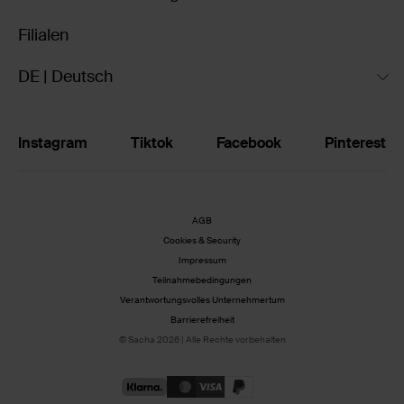
Filialen
DE | Deutsch
Instagram
Tiktok
Facebook
Pinterest
AGB
Cookies & Security
Impressum
Teilnahmebedingungen
Verantwortungsvolles Unternehmertum
Barrierefreiheit
© Sacha 2026 | Alle Rechte vorbehalten