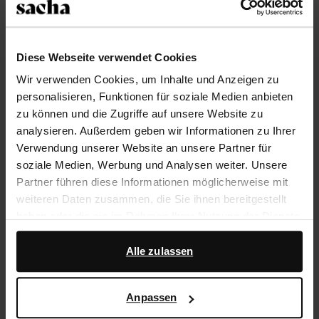
Größe auswählen
Trusted Shop-Gütesiegel
Diese Webseite verwendet Cookies
Rechnungskauf
Wir verwenden Cookies, um Inhalte und Anzeigen zu
14 Tage Bedenkzeit
personalisieren, Funktionen für soziale Medien anbieten
zu können und die Zugriffe auf unsere Website zu
analysieren. Außerdem geben wir Informationen zu Ihrer
Produktbeschreibung
Verwendung unserer Website an unsere Partner für
soziale Medien, Werbung und Analysen weiter. Unsere
Sandalen mit goldfarbenen Nieten und Leoprint der
Partner führen diese Informationen möglicherweise mit
Marke Sacha. Die Sandalen haben ein
weiteren Daten zusammen, die Sie ihnen bereitgestellt
Knöchelriemchen mit Schnalle und einen 1 cm hohen
haben oder die sie im Rahmen Ihrer Nutzung der Dienste
Absatz. Sowohl die Innen- als auch die Außenseite der
gesammelt haben.
Schuhe ist aus Leder gearbeitet.
Alle zulassen
Darüber hinaus arbeiten wir mit Google zu Werbe- und
Produktdetails
Messzwecken zusammen. Weitere Informationen
Anpassen
darüber, wie Google Ihre personenbezogenen Daten
verwendet, finden Sie auf der
Seite zur geschäftlichen