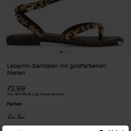
Leoprint-Sandalen mit goldfarbenen
Nieten
72.99
Inkl. 19% MwSt zzgl. Versandkosten
Farben