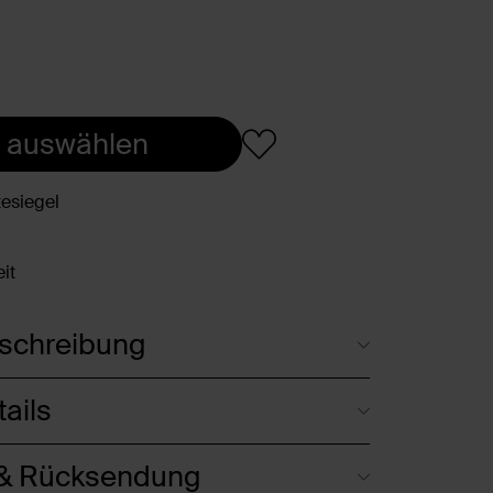
 auswählen
esiegel
it
schreibung
ails
 & Rücksendung